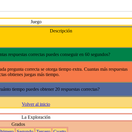
Juego
Descripción
tas respuestas correctas puedes conseguir en 60 segundos?
ada pregunta correcta se otorga tiempo extra. Cuantas más respuestas
ctas obtienes juegas más tiempo.
uánto tiempo puedes obtener 20 respuestas correctas?
Volver al inicio
La Exploración
Grados
Primero
Segundo
Tercero
Cuarto