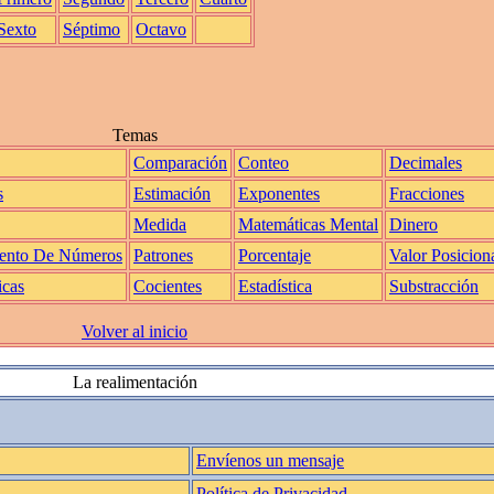
Sexto
Séptimo
Octavo
Temas
Comparación
Conteo
Decimales
s
Estimación
Exponentes
Fracciones
Medida
Matemáticas Mental
Dinero
ento De Números
Patrones
Porcentaje
Valor Posicion
icas
Cocientes
Estadística
Substracción
Volver al inicio
La realimentación
Envíenos un mensaje
Política de Privacidad