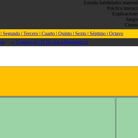
Estudia habilidades matemá
Práctica interac
Explicacione
Juego
Ciento
o
|
Segundo
|
Tercero
|
Cuarto
|
Quinto
|
Sexto
|
Séptimo
|
Octavo
as
Compre el CD De AAAMatematicas