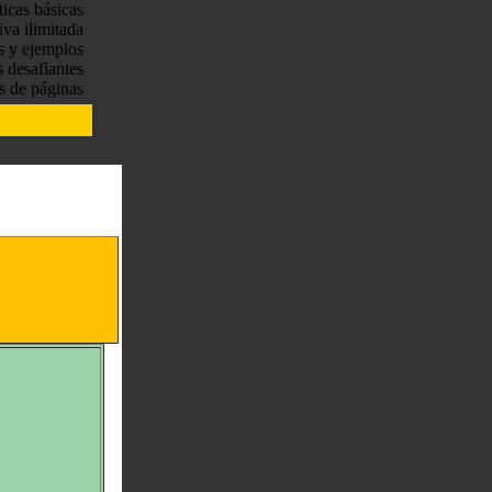
ticas básicas
tiva ilimitada
s y ejemplos
s desafiantes
s de páginas