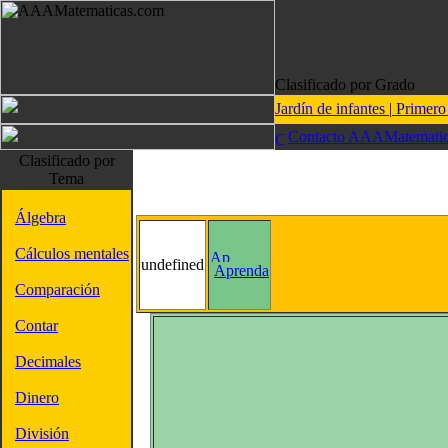
Clasificado por Grado
Jardín de infantes
|
Primer
Contacto AAAMatematic
Clasificado por
Tema
Álgebra
Cálculos mentales
undefined
Aprenda
Comparación
Contar
Decimales
Dinero
División