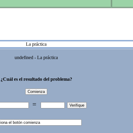
La práctica
undefined - La práctica
¿Cuál es el resultado del problema?
=