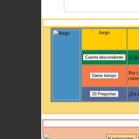
Juego
¿Cuán
Por c
corre
¿En c
Kindergarten