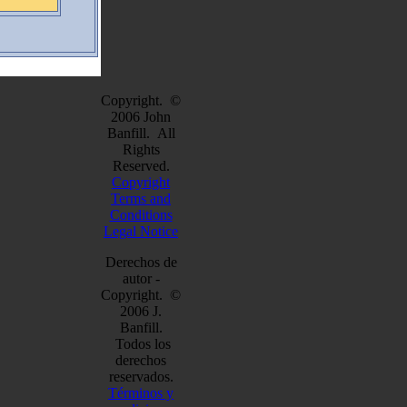
Copyright. ©
2006 John
Banfill. All
Rights
Reserved.
Copyright
Terms and
Conditions
Legal Notice
Derechos de
autor -
Copyright. ©
2006 J.
Banfill.
Todos los
derechos
reservados.
Términos y