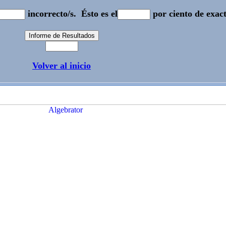
incorrecto/s.
Ésto es el
por ciento de exact
Volver al inicio