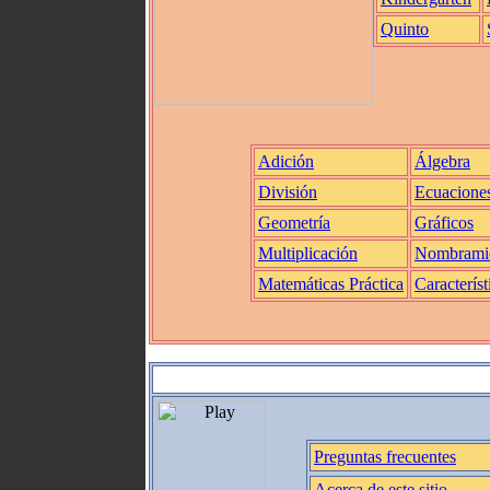
Quinto
Adición
Álgebra
División
Ecuacione
Geometría
Gráficos
Multiplicación
Nombrami
Matemáticas Práctica
Característ
Preguntas frecuentes
Acerca de este sitio