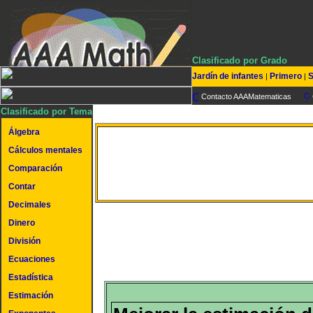
Clasificado por Grado
Jardín de infantes
Primero
S
|
|
Contacto AAAMatematicas
Clasificado por Tema
Álgebra
Cálculos mentales
Estimar sumas
Comparación
Contar
Decimales
Dinero
División
Ecuaciones
Estadística
Estimación