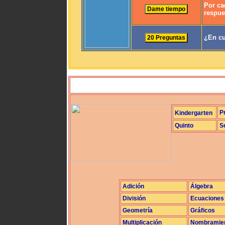
Por ca
respue
¿En cu
P
Kindergarten
Quinto
S
Adición
Álgebra
División
Ecuaciones
Geometría
Gráficos
Multiplicación
Nombramie