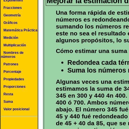
Mejorar la estimación 
Exponentes
Fracciones
Una forma rápida de est
Geometría
números es redondeando
Gráficos
sumando los números r
Matemática Práctica
este no sea el resultado
Medición
algunos propósitos, lo s
Multiplicación
Cómo estimar una suma 
Nombres de
números
Redondea cada térm
Patrones
Suma los números 
Porcentaje
Propiedades
Algunas veces una estim
Proporciones
estimamos la suma de 34
Resta
345 en 300 y 440 4n 400.
400 ó 700. Ambos númer
Suma
abajo. El número 345 fu
Valor posicional
45 y 440 fué redondeado
de 45 + 40 da 85, que se