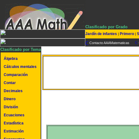
Clasificado por Grado
Jardín de infantes
Primero
S
|
|
Contacto AAAMatematicas
Clasificado por Tema
Álgebra
Redondear números a
Cálculos mentales
Comparación
diezmilésimo más cerc
Contar
Decimales
Dinero
División
Ecuaciones
Estadística
Estimación