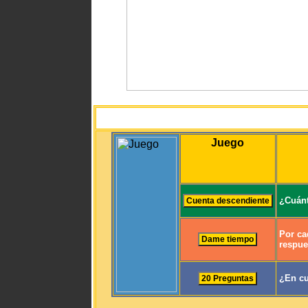
Juego
¿Cuánt
Por ca
respue
¿En cu