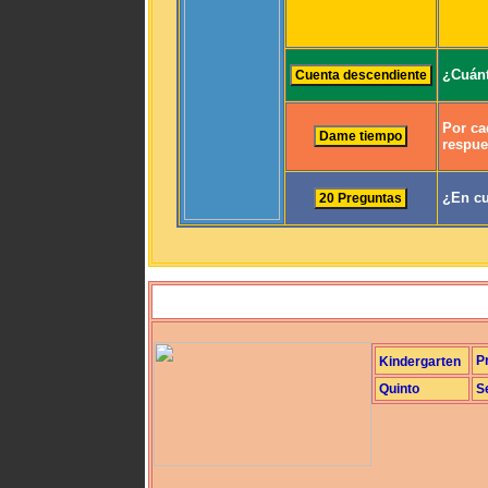
¿Cuánt
Por ca
respue
¿En cu
P
Kindergarten
Quinto
S