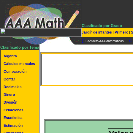
Clasificado por Grado
Jardín de infantes
Primero
S
|
|
Contacto AAAMatematicas
Clasificado por Tema
Álgebra
Cálculos mentales
Valor posicional específ
Comparación
Contar
Decimales
Dinero
División
Ecuaciones
Estadística
Estimación