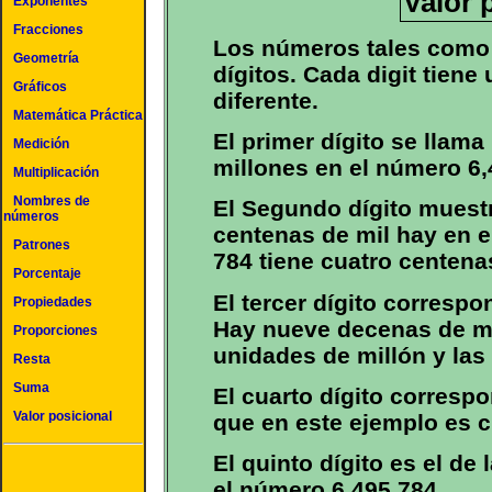
Valor 
Exponentes
Fracciones
Los números tales como 
Geometría
dígitos. Cada digit tiene
Gráficos
diferente.
Matemática Práctica
El primer dígito se llama
Medición
millones en el número 6,
Multiplicación
Nombres de
El Segundo dígito muest
números
centenas de mil hay en e
Patrones
784 tiene cuatro centena
Porcentaje
El tercer dígito correspo
Propiedades
Hay nueve decenas de mi
Proporciones
unidades de millón y las
Resta
Suma
El cuarto dígito corresp
Valor posicional
que en este ejemplo es c
El quinto dígito es el de
el número 6,495,784.