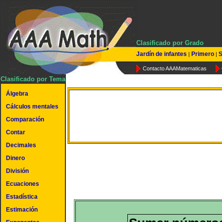
Clasificado por Grado
Jardín de infantes
Primero
S
|
|
Contacto AAAMatematicas
Clasificado por Tema
Álgebra
Suma de números de cua
Cálculos mentales
Comparación
dígitos
Contar
Decimales
Dinero
División
Ecuaciones
Estadística
Estimación