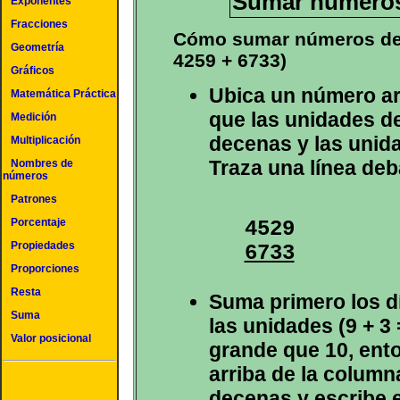
Sumar números 
Exponentes
Fracciones
Cómo sumar números de c
Geometría
4259 + 6733)
Gráficos
Ubica un número arr
Matemática Práctica
que las unidades de
Medición
decenas y las unid
Multiplicación
Traza una línea deb
Nombres de
números
Patrones
Porcentaje
Propiedades
6733
Proporciones
Resta
Suma primero los d
Suma
las unidades (9 + 3
Valor posicional
grande que 10, ent
arriba de la column
decenas y escribe e