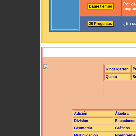
Por ca
respue
¿En cu
P
Kindergarten
Quinto
S
Adición
Álgebra
División
Ecuaciones
Geometría
Gráficos
Multiplicación
Nombramie