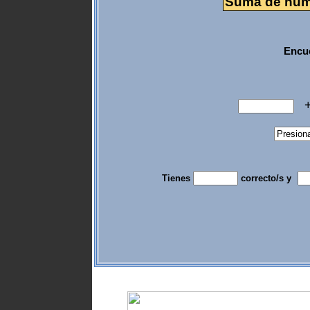
Suma de núme
Encue
Tienes
correcto/s y