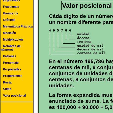
Exponentes
Valor posiciona
Fracciones
Geometría
Cáda dígito de un número
Gráficos
un nombre diferente para
Matemática Práctica
4 9 5,7 8 6

Medición
| | | | | |__ unidad

| | | | |____ decena

Multiplicación
| | | |______ centena

| | |________ unidad de mil

Nombres de
| |__________ decena de mil

números
Patrones
En el número 495,786 ha
Porcentaje
centanas de mil, 9 conju
Propiedades
conjuntos de unidades de
Proporciones
centenas, 8 conjuntos d
Resta
unidades.
Suma
La forma expandida mues
Valor posicional
enunciado de suma. La f
es 400,000 + 90,000 + 5,0