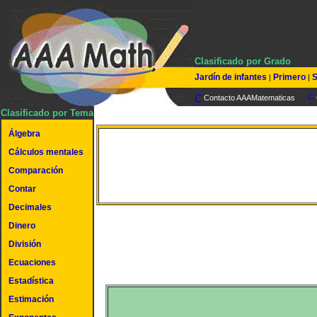
Clasificado por Grado
Jardín de infantes
Primero
S
|
|
Contacto AAAMatematicas
Clasificado por Tema
Álgebra
Valores posicionales - F
Cálculos mentales
Comparación
expandida
Contar
Decimales
Dinero
División
Ecuaciones
Estadística
Estimación