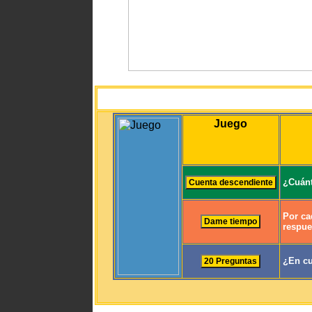
Juego
¿Cuánt
Por ca
respue
¿En cu