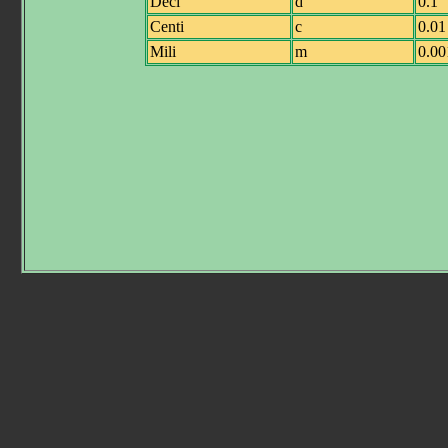
Deci
d
0.1
Centi
c
0.01
Mili
m
0.00