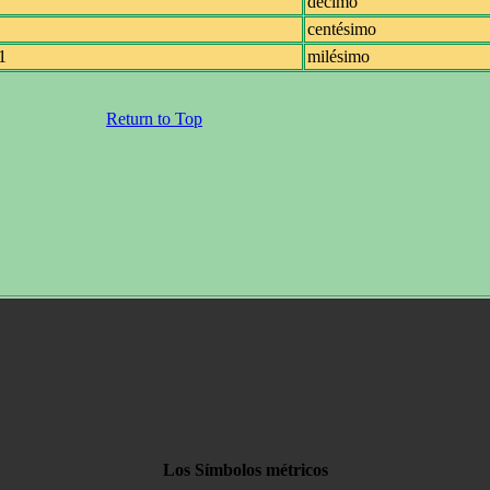
décimo
centésimo
1
milésimo
Return to Top
Los Símbolos métricos