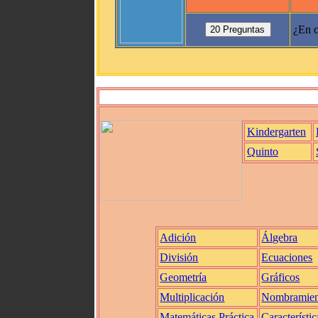
¿En c
Kindergarten
Quinto
Adición
Álgebra
División
Ecuaciones
Geometría
Gráficos
Multiplicación
Nombramien
Matemáticas Práctica
Característic