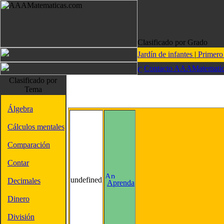
Clasificado por Grado
Jardín de infantes
|
Primer
Contacto AAAMatematic
Clasificado por
Tema
Álgebra
Cálculos mentales
Comparación
Contar
undefined
Decimales
Aprenda
Dinero
División