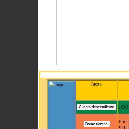
Juego
¿Cuán
Por c
respu