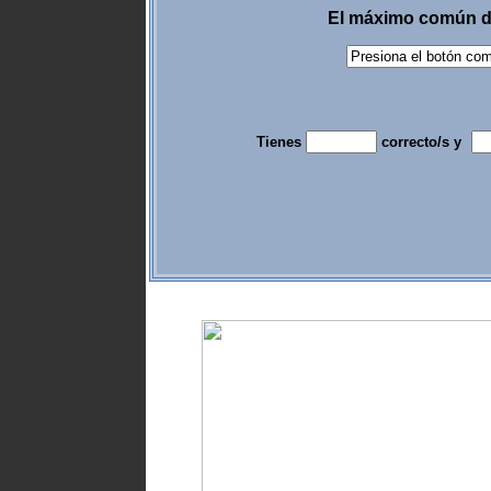
El máximo común d
Tienes
correcto/s y