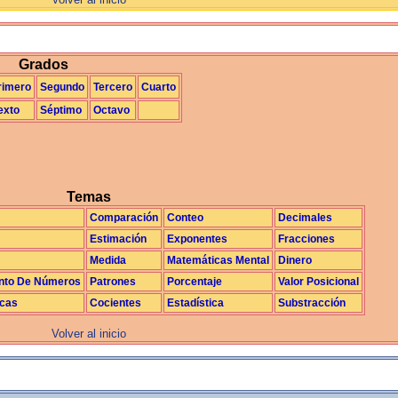
La Exploración
Grados
rimero
Segundo
Tercero
Cuarto
exto
Séptimo
Octavo
Temas
Comparación
Conteo
Decimales
Estimación
Exponentes
Fracciones
Medida
Matemáticas Mental
Dinero
nto De Números
Patrones
Porcentaje
Valor Posicional
icas
Cocientes
Estadística
Substracción
Volver al inicio
La realimentación