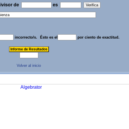
ivisor de
es
incorrecto/s.
Ésto es el
por ciento de exactitud.
Volver al inicio