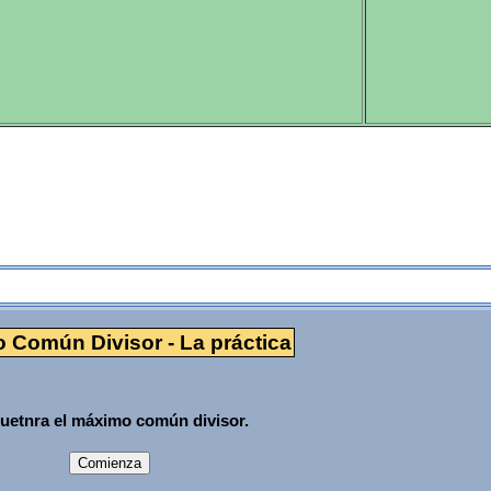
La práctica
 Común Divisor - La práctica
uetnra el máximo común divisor.