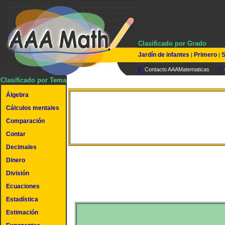
Clasificado por Grado
Jardín de infantes
Primero
S
|
|
Contacto AAAMatematicas
Clasificado por Tema
Álgebra
Cálculos mentales
Máximo Común Diviso
Comparación
Contar
Decimales
Dinero
División
Ecuaciones
Estadística
Estimación