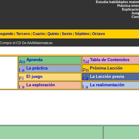
Estudia habilidades mate
Práctica inte
Explicaci
Jueg
Cien
egundo
Tercero
Cuarto
Quinto
Sexto
Séptimo
Octavo
|
|
|
|
|
|
Compre el CD De AAAMatematicas
Aprenda
Tabla de Contenidos
La práctica
Próxima Lección
r
El juego
La Lección previa
La exploración
La realimentación