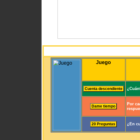
Juego
¿Cuánt
Por ca
respue
¿En cu