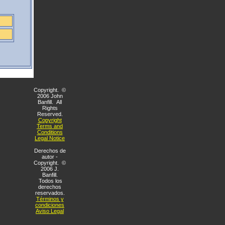
Copyright. ©
2006 John
Banfill. All
Rights
Reserved.
Copyright
Terms and
Conditions
Legal Notice
Derechos de
autor -
Copyright. ©
2006 J.
Banfill.
Todos los
derechos
reservados.
Términos y
condiciones
Aviso Legal