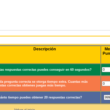
Juego
Descripción
Me
Pun
as respuestas correctas puedes conseguir en 60 segundos?
da pregunta correcta se otorga tiempo extra. Cuantas más
stas correctas obtienes juegas más tiempo.
ánto tiempo puedes obtener 20 respuestas correctas?
Volver al inicio