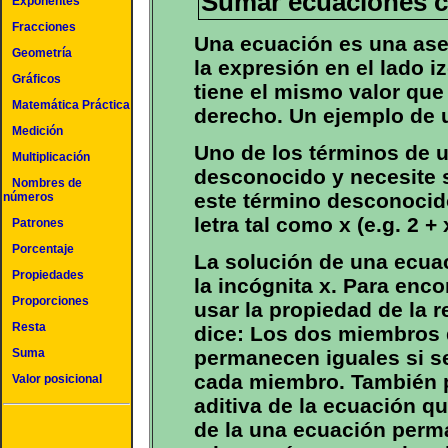
Sumar ecuaciones co
Exponentes
Fracciones
Una ecuación es una ase
Geometría
la expresión en el lado i
Gráficos
tiene el mismo valor que 
Matemática Práctica
derecho. Un ejemplo de un
Medición
Uno de los términos de 
Multiplicación
desconocido y necesite 
Nombres de
este término desconocid
números
letra tal como x (e.g. 2 + 
Patrones
Porcentaje
La solución de una ecuac
Propiedades
la incógnita x. Para enc
Proporciones
usar la propiedad de la r
Resta
dice: Los dos miembros 
Suma
permanecen iguales si s
cada miembro. También 
Valor posicional
aditiva de la ecuación q
de la una ecuación perm