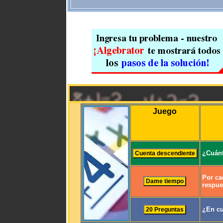
Juego
¿Cuánt
Por ca
respue
¿En cu