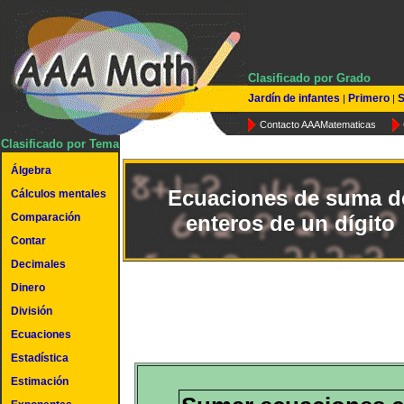
Clasificado por Grado
Jardín de infantes
Primero
S
|
|
Contacto AAAMatematicas
Clasificado por Tema
Álgebra
Ecuaciones de suma d
Cálculos mentales
Comparación
enteros de un dígito
Contar
Decimales
Dinero
División
Ecuaciones
Estadística
Estimación