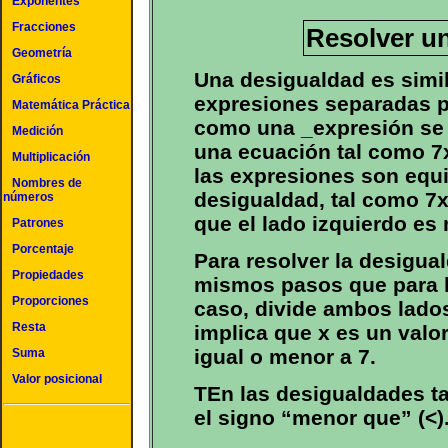
Exponentes
Fracciones
Resolver u
Geometría
Una desigualdad es simi
Gráficos
expresiones separadas p
Matemática Práctica
como una _expresión se r
Medición
una ecuación tal como 7x
Multiplicación
las expresiones son equi
Nombres de
desigualdad, tal como 7x 
números
que el lado izquierdo es
Patrones
Porcentaje
Para resolver la desigua
Propiedades
mismos pasos que para l
Proporciones
caso, divide ambos lados
Resta
implica que x es un valo
igual o menor a 7.
Suma
Valor posicional
TEn las desigualdades t
el signo “menor que” (<)