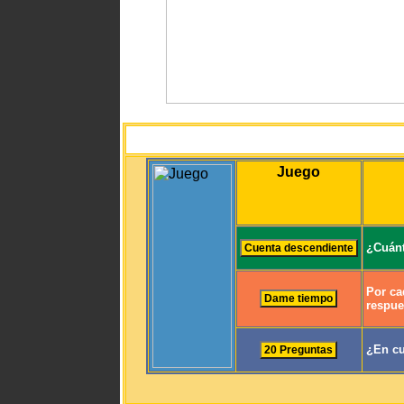
Juego
¿Cuánt
Por ca
respue
¿En cu