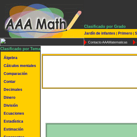
Clasificado por Grado
Jardín de infantes
Primero
S
|
|
Contacto AAAMatematicas
Clasificado por Tema
Álgebra
Cálculos mentales
Desigualdades
Comparación
Contar
Decimales
Dinero
División
Ecuaciones
Estadística
Estimación