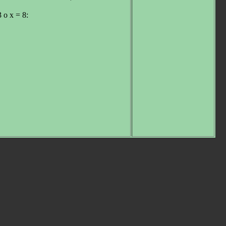
 o x = 8: