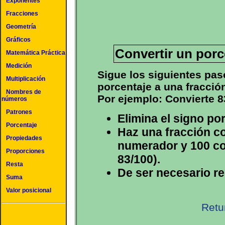
Exponentes
Fracciones
Geometría
Gráficos
Convertir un porc
Matemática Práctica
Medición
Sigue los siguientes pas
Multiplicación
porcentaje a una fracció
Nombres de
Por ejemplo: Convierte 8
números
Patrones
Elimina el signo po
Porcentaje
Haz una fracción co
Propiedades
numerador y 100 co
Proporciones
83/100).
Resta
De ser necesario re
Suma
Valor posicional
Retu