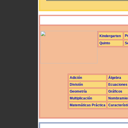
P
Kindergarten
Quinto
S
Adición
Álgebra
División
Ecuaciones
Geometría
Gráficos
Multiplicación
Nombramie
Matemáticas Práctica
Característ