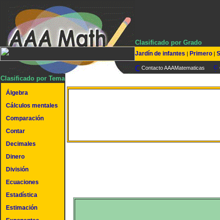
Clasificado por Grado
Jardín de infantes
Primero
S
|
|
Contacto AAAMatematicas
Clasificado por Tema
Álgebra
Relación entre porcentaj
Cálculos mentales
Comparación
fracciones
Contar
Decimales
Dinero
División
Ecuaciones
Estadística
Estimación