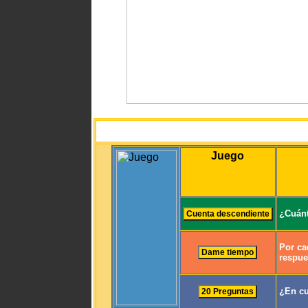
Juego
¿Cuánt
Por ca
respue
¿En cu