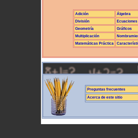
Adición
Álgebra
División
Ecuaciones
Geometría
Gráficos
Multiplicación
Nombramie
Matemáticas Práctica
Característ
Preguntas frecuentes
Acerca de este sitio