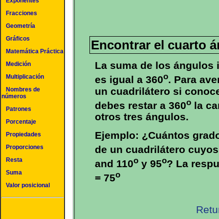
Exponentes
Fracciones
Geometría
Gráficos
Encontrar el cuarto á
Matemática Práctica
La suma de los ángulos i
Medición
o
Multiplicación
es igual a 360
. Para ave
un cuadrilátero si conoc
Nombres de
números
o
debes restar a 360
la ca
Patrones
otros tres ángulos.
Porcentaje
Ejemplo: ¿Cuántos grado
Propiedades
de un cuadrilátero cuyos
Proporciones
o
o
Resta
and 110
y 95
? La respu
Suma
o
= 75
Valor posicional
Retu