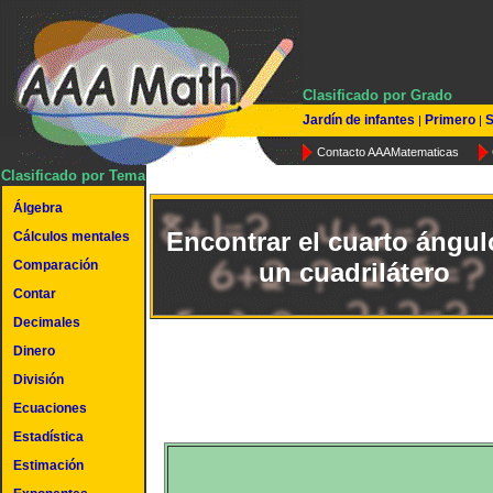
Clasificado por Grado
Jardín de infantes
Primero
S
|
|
Contacto AAAMatematicas
Clasificado por Tema
Álgebra
Encontrar el cuarto ángul
Cálculos mentales
Comparación
un cuadrilátero
Contar
Decimales
Dinero
División
Ecuaciones
Estadística
Estimación