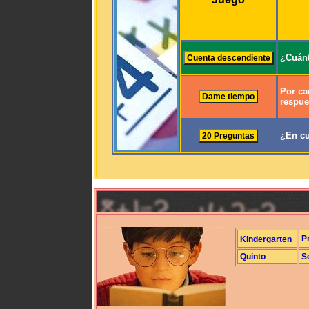
¿Cuánt
Por ca
respue
¿En cu
P
Kindergarten
Quinto
S