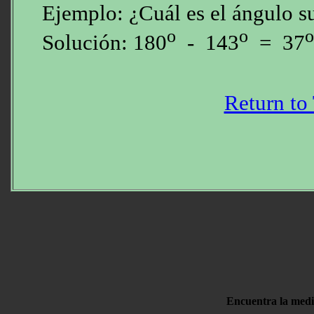
Ejemplo: ¿Cuál es el ángulo s
o
o
o
Solución: 180
- 143
= 37
Return to
Encuentra la medi