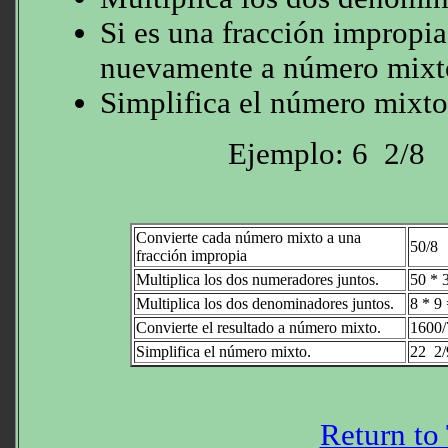
Si es una fracción impropia
nuevamente a número mixt
Simplifica el número mixto
Ejemplo: 6 2/8
Convierte cada número mixto a una
50/8
fracción impropia
Multiplica los dos numeradores juntos.
50 * 
Multiplica los dos denominadores juntos.
8 * 9
Convierte el resultado a número mixto.
1600/
Simplifica el número mixto.
22 2/
Return to