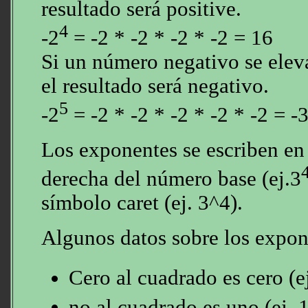
resultado será positive.
4
-2
= -2 * -2 * -2 * -2 = 16
Si un número negativo se elev
el resultado será negativo.
5
-2
= -2 * -2 * -2 * -2 * -2 = -
Los exponentes se escriben en 
derecha del número base (ej.3
símbolo caret (ej. 3^4).
Algunos datos sobre los expon
Cero al cuadrado es cero (ej
no al cuadrado es uno (ej. 