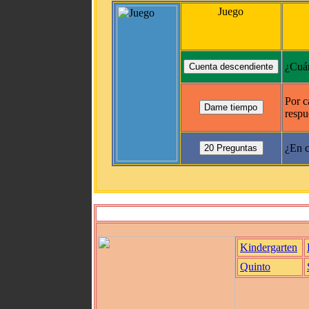
Juego
¿Cuán
Por c
respu
¿En c
Kindergarten
Quinto