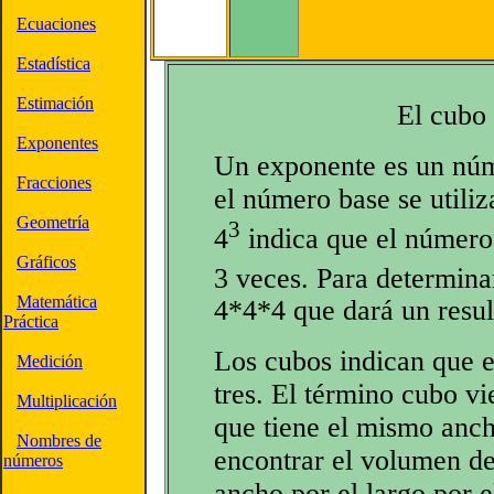
Ecuaciones
Estadística
Estimación
El cubo
Exponentes
Un exponente es un núm
Fracciones
el número base se utili
Geometría
3
4
indica que el número 
Gráficos
3 veces. Para determinar
Matemática
4*4*4 que dará un resul
Práctica
Los cubos indican que e
Medición
tres. El término cubo v
Multiplicación
que tiene el mismo anch
Nombres de
encontrar el volumen de
números
ancho por el largo por el