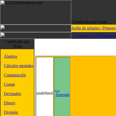
Clasificado por Grado
Jardín de infantes
|
Primer
Contacto AAAMatematic
Clasificado por
Tema
Álgebra
Cálculos mentales
Comparación
Contar
undefined
Decimales
Aprenda
Dinero
División