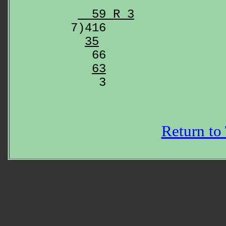
  59 R 3
7)416

35
   66

63
Return to