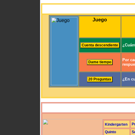
Juego
¿Cuánt
Por ca
respue
¿En cu
P
Kindergarten
Quinto
S