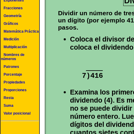
Di
Exponentes
Fracciones
Dividir un número de tre
Geometría
un dígito (por ejemplo 41
Gráficos
pasos.
Matemática Práctica
Coloca el divisor de
Medición
coloca el dividendo
Multiplicación
Nombres de
números
Patrones
Porcentaje
Propiedades
Proporciones
Examina los primero
Resta
dividendo (4). Es m
Suma
no se puede dividir
Valor posicional
número entero. Lue
dígitos del dividen
cuantos sietes cont