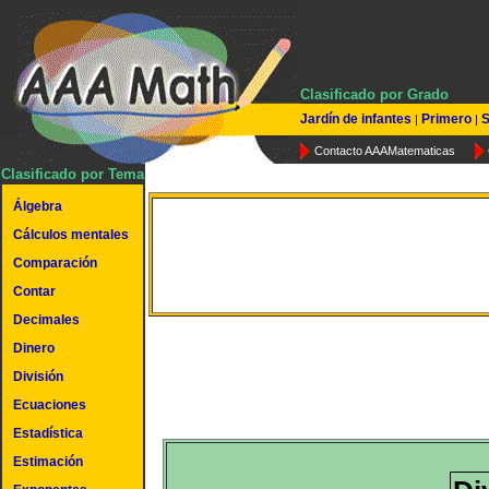
Clasificado por Grado
Jardín de infantes
Primero
S
|
|
Contacto AAAMatematicas
Clasificado por Tema
Álgebra
Dividir un número de 5 dí
Cálculos mentales
Comparación
por un número de 3 dígi
Contar
Decimales
Dinero
División
Ecuaciones
Estadística
Estimación