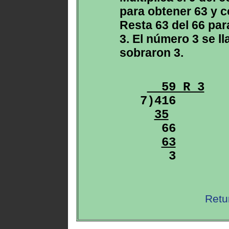
para obtener 63 y c
Resta 63 del 66 par
3. El número 3 se l
sobraron 3.
  59 R 3
7)416

35
   66

63
Retu