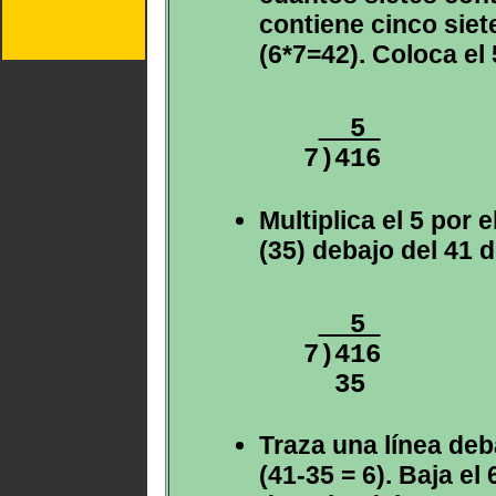
contiene cinco siet
(6*7=42). Coloca el 
  5 
Multiplica el 5 por e
(35) debajo del 41 d
  5 
7)416

Traza una línea deba
(41-35 = 6). Baja el 