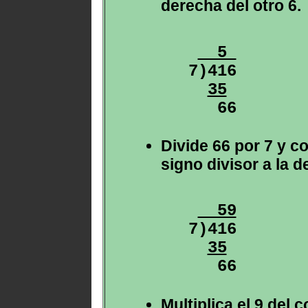
derecha del otro 6.
  5 
7)416

35
Divide 66 por 7 y c
signo divisor a la d
  59
7)416

35
Multiplica el 9 del c