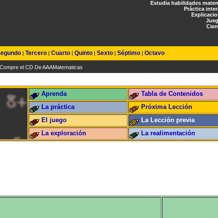
Estudia habilidades mate
Práctica inte
Explicaci
Jueg
Cien
egundo
Tercero
Cuarto
Quinto
Sexto
Séptimo
Octavo
|
|
|
|
|
|
Compre el CD De AAAMatematicas
Aprenda
Tabla de Contenidos
La práctica
Próxima Lección
El juego
La Lección previa
La exploración
La realimentación