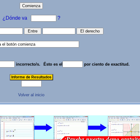
¿Dónde va
?
incorrecto/s.
Ésto es el
por ciento de exactitud.
Volver al inicio