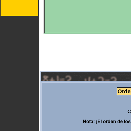
Orde
C
Nota: ¡El orden de l