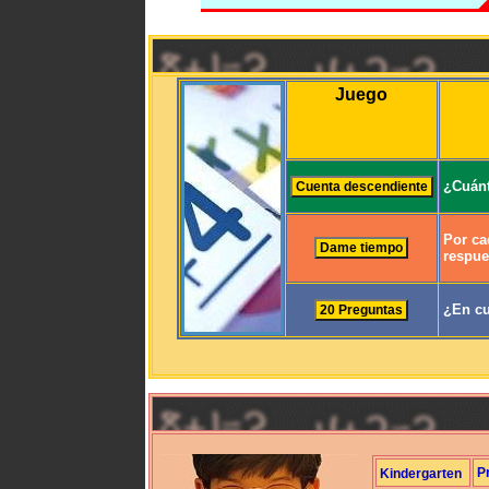
Juego
¿Cuánt
Por ca
respue
¿En cu
P
Kindergarten