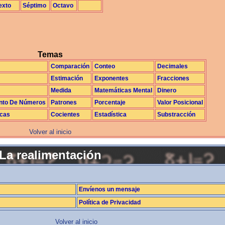
exto
Séptimo
Octavo
Temas
Comparación
Conteo
Decimales
Estimación
Exponentes
Fracciones
Medida
Matemáticas Mental
Dinero
nto De Números
Patrones
Porcentaje
Valor Posicional
icas
Cocientes
Estadística
Substracción
Volver al inicio
La realimentación
Envíenos un mensaje
Política de Privacidad
Volver al inicio