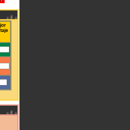
jor
taje