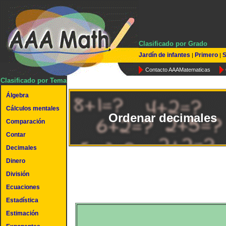
Clasificado por Grado
Jardín de infantes
Primero
S
|
|
Contacto AAAMatematicas
Clasificado por Tema
Álgebra
Cálculos mentales
Ordenar decimales
Comparación
Contar
Decimales
Dinero
División
Ecuaciones
Estadística
Estimación