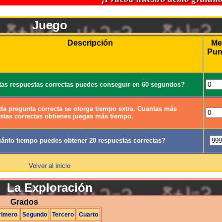
Juego
Descripción
Me
Pun
as respuestas correctas puedes conseguir en 60 segundos?
da pregunta correcta se otorga tiempo extra. Cuantas más
stas correctas obtienes juegas más tiempo.
ánto tiempo puedes obtener 20 respuestas correctas?
Volver al inicio
La Exploración
Grados
rimero
Segundo
Tercero
Cuarto