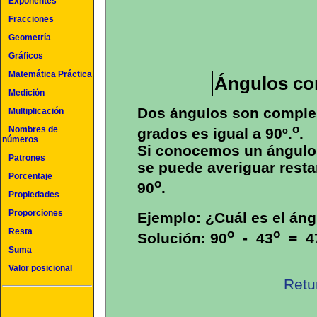
Exponentes
Fracciones
Geometría
Gráficos
Matemática Práctica
Ángulos co
Medición
Dos ángulos son complem
Multiplicación
o
Nombres de
grados es igual a 90º.
.
números
Si conocemos un ángulo
Patrones
se puede averiguar rest
Porcentaje
o
90
.
Propiedades
Proporciones
Ejemplo: ¿Cuál es el án
o
o
Resta
Solución: 90
- 43
= 4
Suma
Valor posicional
Retu