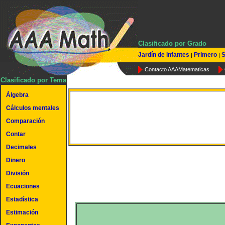
Clasificado por Grado
Jardín de infantes
Primero
S
|
|
Contacto AAAMatematicas
Clasificado por Tema
Álgebra
Cálculos mentales
Ángulos complementari
Comparación
Contar
Decimales
Dinero
División
Ecuaciones
Estadística
Estimación