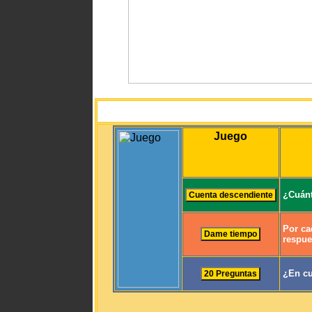
Juego
¿Cuánt
Por ca
respue
¿En cu